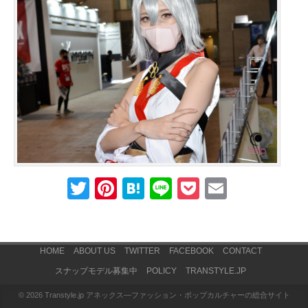
T
Pi
H
Li
P
E
wi
nt
at
n
o
m
tt
er
e
e
ck
ail
er
e
n
et
Footer Menu
HOME
ABOUT US
TWITTER
FACEBOOK
CONTACT
st
a
スナップモデル募集中
POLICY
TRANSTYLE.JP
© 2026
Transtyle.jp アネックス―ファッション・ポップカルチャーの総合サイト