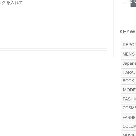
ックを入れて
。
KEYW
REPO
MEN'S
Japane
HARAJ
BOOK 
MODE
FASH
COSME
FASHI
COLU
MOVIE