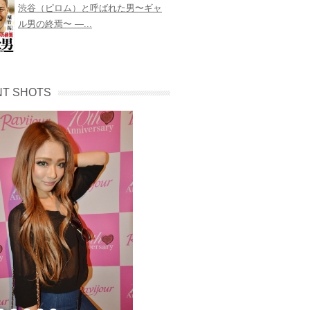
渋谷（ピロム）と呼ばれた男〜ギャ
ル男の終焉〜 ―...
T SHOTS