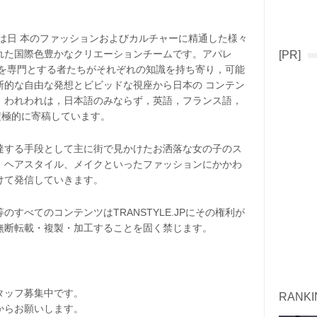
ト）は日 本のファッションおよびカルチャーに精通した様々
れた国際色豊かなクリエーションチームです。アパレ
[PR]
等を専門とする者たちがそれぞれの知識を持ち寄り，可能
断的な自由な発想とビビッドな視座から日本の コンテン
。われわれは，日本語のみならず，英語，フランス語，
等に積極的に寄稿しています。
する手段として主に街で見かけたお洒落な女の子のス
、ヘアスタイル、メイクといったファッションにかかわ
けて発信していきます。
べてのコンテンツはTRANSTYLE.JPに
その権利が
無断転載・複製・加工することを固く禁じます。
タッフ募集中です。
RANKI
からお願いします。