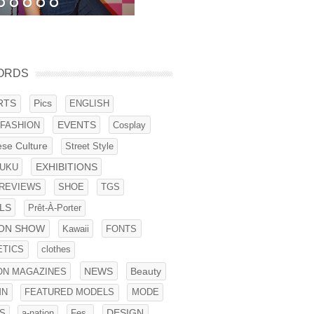
ORDS
RTS
Pics
ENGLISH
EVENTS
 FASHION
Cosplay
se Culture
Street Style
UKU
EXHIBITIONS
REVIEWS
SHOE
TGS
LS
Prêt-À-Porter
ION SHOW
Kawaii
FONTS
TICS
clothes
NEWS
ON MAGAZINES
Beauty
MN
FEATURED MODELS
MODE
Fes.
DESIGN
S
a-nation