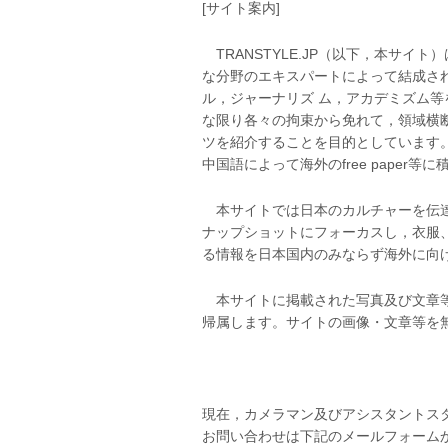
[サイト案内]
TRANSTYLE.JP（以下，本サイ
な分野のエキスパートによって結成さ
ル，ジャーナリズ ム，アカデミズム
な限り各々の拘束から免れて，領域横
ツを紹介することを目的としています
中国語によって海外のfree paper
本サイトでは日本のカルチャーを伝達
ナップショットにフォーカスし，衣服
る情報を日本国内のみならず海外に向
本サイトに掲載された写真及び文章等のす
帰属します。サイトの画像・文章等を
現在，カメラマン及びアシスタントス
お問い合わせは下記のメールフォーム