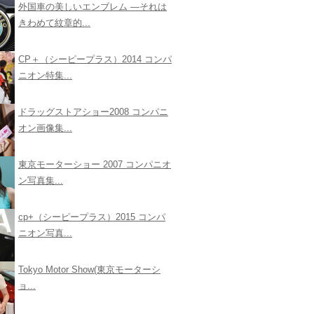
外国車の美しいエンブレム ―それは
きわめて紋章的...
CP＋（シーピープラス）2014 コンパ
ニオン特集...
ドラッグストアショー2008 コンパニ
オン画像集...
東京モーターショー 2007 コンパニオ
ン写真集...
cp+（シーピープラス）2015 コンパ
ニオン写真...
Tokyo Motor Show(東京モーターシ
ョ...