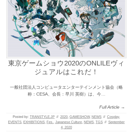
東京ゲームショウ2020のONLILEヴィ
ジュアルはこれだ！
一般社団法人コンピュータエンターテインメント協会（略
称：CESA、会長：早川 英樹）は、今…
Full Article →
Posted by:
TRANSTYLE.JP
//
2020
,
GAMESHOW
,
NEWS
//
Cosplay
,
EVENTS
,
EXHIBITIONS
,
Fes.
,
Japanese Culture
,
NEWS
,
TGS
//
September
4, 2020