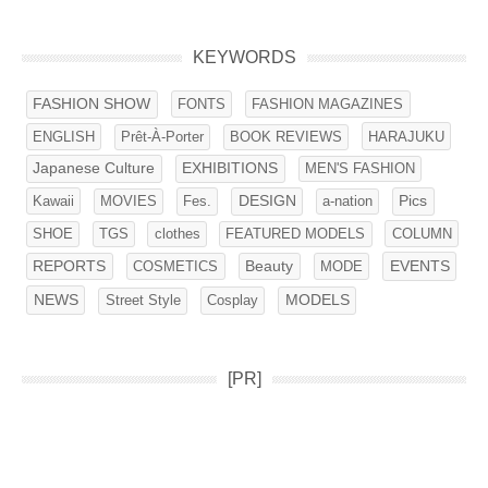
KEYWORDS
FASHION SHOW
FONTS
FASHION MAGAZINES
ENGLISH
BOOK REVIEWS
HARAJUKU
Prêt-À-Porter
Japanese Culture
EXHIBITIONS
MEN'S FASHION
Kawaii
Fes.
DESIGN
Pics
MOVIES
a-nation
SHOE
clothes
FEATURED MODELS
COLUMN
TGS
EVENTS
REPORTS
COSMETICS
Beauty
MODE
NEWS
Street Style
Cosplay
MODELS
[PR]