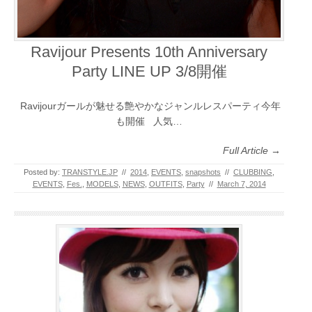
Ravijour Presents 10th Anniversary
Party LINE UP 3/8開催
Ravijourガールが魅せる艶やかなジャンルレスパーティ今年
も開催 人気…
Full Article →
Posted by:
TRANSTYLE.JP
//
2014
,
EVENTS
,
snapshots
//
CLUBBING
,
EVENTS
,
Fes.
,
MODELS
,
NEWS
,
OUTFITS
,
Party
//
March 7, 2014