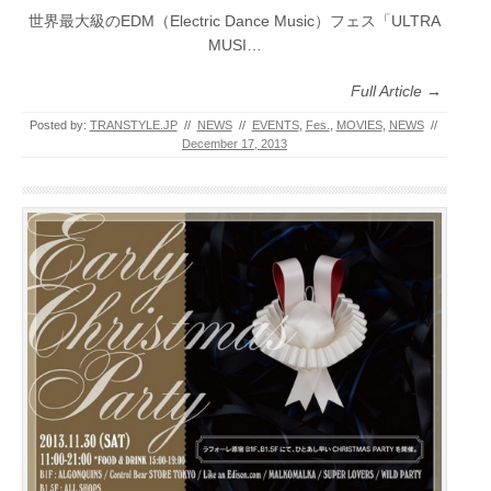
世界最大級のEDM（Electric Dance Music）フェス「ULTRA
MUSI…
Full Article →
Posted by:
TRANSTYLE.JP
//
NEWS
//
EVENTS
,
Fes.
,
MOVIES
,
NEWS
//
December 17, 2013