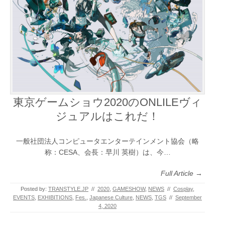
東京ゲームショウ2020のONLILEヴィ
ジュアルはこれだ！
一般社団法人コンピュータエンターテインメント協会（略
称：CESA、会長：早川 英樹）は、今…
Full Article →
Posted by:
TRANSTYLE.JP
//
2020
,
GAMESHOW
,
NEWS
//
Cosplay
,
EVENTS
,
EXHIBITIONS
,
Fes.
,
Japanese Culture
,
NEWS
,
TGS
//
September
4, 2020