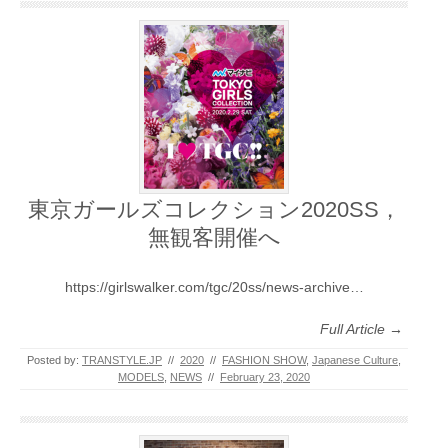
東京ガールズコレクション2020SS，
無観客開催へ
https://girlswalker.com/tgc/20ss/news-archive…
Full Article →
Posted by:
TRANSTYLE.JP
//
2020
//
FASHION SHOW
,
Japanese Culture
,
MODELS
,
NEWS
//
February 23, 2020