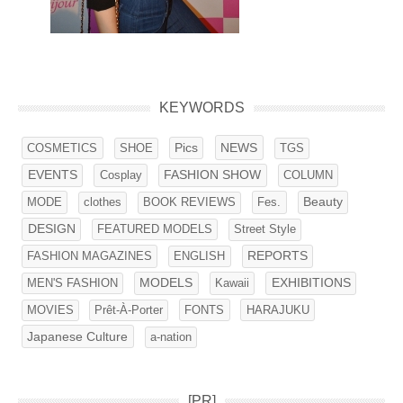
KEYWORDS
NEWS
COSMETICS
SHOE
Pics
TGS
EVENTS
Cosplay
FASHION SHOW
COLUMN
MODE
clothes
BOOK REVIEWS
Fes.
Beauty
DESIGN
FEATURED MODELS
Street Style
FASHION MAGAZINES
ENGLISH
REPORTS
MEN'S FASHION
MODELS
Kawaii
EXHIBITIONS
FONTS
HARAJUKU
MOVIES
Prêt-À-Porter
Japanese Culture
a-nation
[PR]