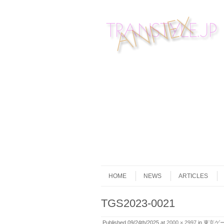
Skip to content
Menu
HOME
NEWS
ARTICLES
TGS2023-0021
Published
09/24th/2025
at
2000 × 2997
in
東京ゲー