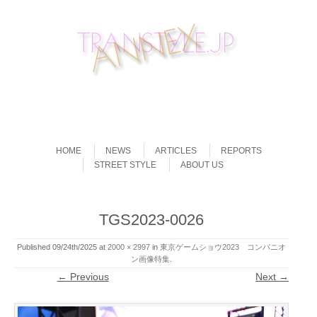
Skip to content
Menu
HOME
NEWS
ARTICLES
REPORTS
STREET STYLE
ABOUT US
TGS2023-0026
Published
09/24th/2025
at
2000 × 2997
in
東京ゲームショウ2023 コンパニオ
ン画像特集
.
← Previous
Next →