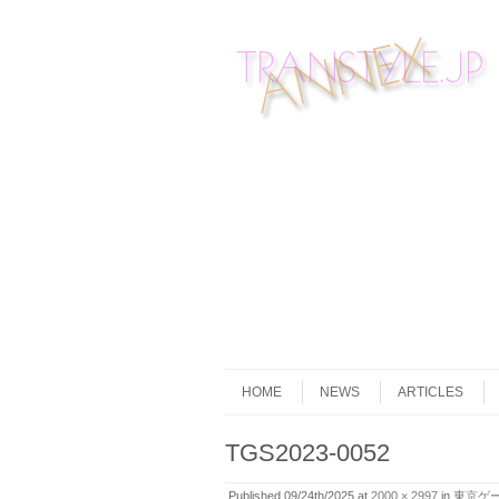
Skip to content
Menu
HOME
NEWS
ARTICLES
TGS2023-0052
Published
09/24th/2025
at
2000 × 2997
in
東京ゲー