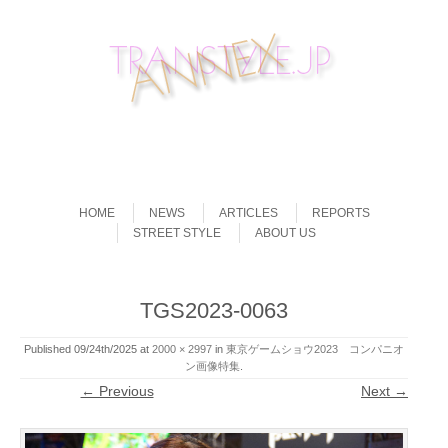
Skip to content
Menu
HOME
NEWS
ARTICLES
REPORTS
STREET STYLE
ABOUT US
TGS2023-0063
Published
09/24th/2025
at
2000 × 2997
in
東京ゲームショウ2023 コンパニオ
ン画像特集
.
← Previous
Next →