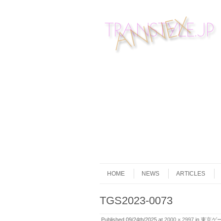
Skip to content
Menu
HOME
NEWS
ARTICLES
TGS2023-0073
Published
09/24th/2025
at
2000 × 2997
in
東京ゲー