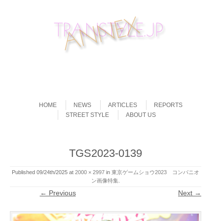
Skip to content
Menu
HOME
NEWS
ARTICLES
REPORTS
STREET STYLE
ABOUT US
TGS2023-0139
Published
09/24th/2025
at
2000 × 2997
in
東京ゲームショウ2023 コンパニオ
ン画像特集
.
← Previous
Next →