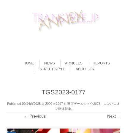
Skip to content
Menu
HOME
NEWS
ARTICLES
REPORTS
STREET STYLE
ABOUT US
TGS2023-0177
Published
09/24th/2025
at
2000 × 2997
in
東京ゲームショウ2023 コンパニオ
ン画像特集
.
← Previous
Next →