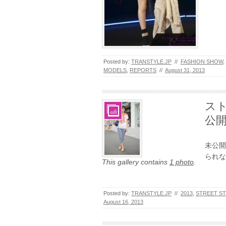
Posted by:
TRANSTYLE.JP
//
FASHION SHOW
,
MODELS
,
REPORTS
//
August 31, 2013
スト
公
未公開
られな
This gallery contains
1 photo
.
Posted by:
TRANSTYLE.JP
//
2013
,
STREET ST
August 16, 2013