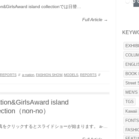
ion&GirlsAward island collectionでは日替…
Full Article →
KEYW
EXHIB
COLU
ENGLI
BOOK 
REPORTS
//
a-nation
,
FASHION SHOW
,
MODELS
,
REPORTS
//
Street 
MEN'S
tion&GirlsAward island
TGS
lection（non-no‎）
Kawaii
FONT
をクリックするとスライドショーが始まります。 a-…
FASHI
FEATU