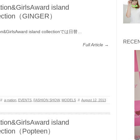
tion&GirlsAward island
lection（GINGER）
ion&GirlsAward island collectionでは日替…
RECEN
Full Article →
//
a-nation
,
EVENTS
,
FASHION SHOW
,
MODELS
//
August 12, 2013
tion&GirlsAward island
lection（Popteen‎）