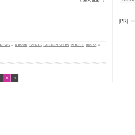
Full Article →
[PR]
NEWS
//
a-nation
,
EVENTS
,
FASHION SHOW
,
MODELS
,
non-no
//
8
9