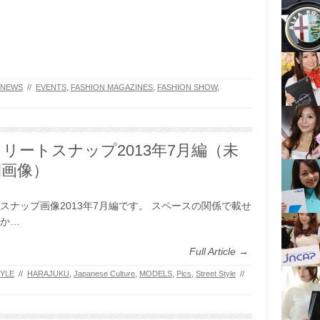
NEWS
//
EVENTS
,
FASHION MAGAZINES
,
FASHION SHOW
,
リートスナップ2013年7月編（未
開画像）
スナップ画像2013年7月編です。 スペースの関係で載せ
か…
Full Article →
YLE
//
HARAJUKU
,
Japanese Culture
,
MODELS
,
Pics
,
Street Style
//