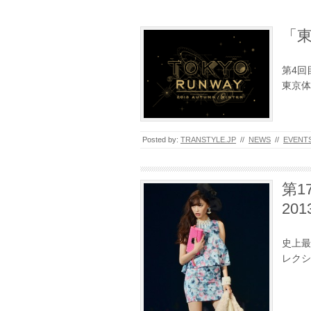
「東
第4回
東京体
Posted by:
TRANSTYLE.JP
//
NEWS
//
EVENT
第1
201
史上最
レクシ