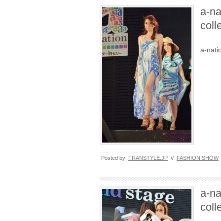
a-na
col
a-nat
Posted by:
TRANSTYLE.JP
//
FASHION SHOW
a-na
col