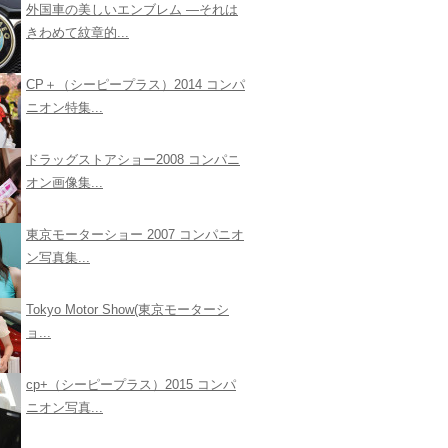
外国車の美しいエンブレム ―それは
きわめて紋章的...
CP＋（シーピープラス）2014 コンパ
ニオン特集...
ドラッグストアショー2008 コンパニ
オン画像集...
東京モーターショー 2007 コンパニオ
ン写真集...
Tokyo Motor Show(東京モーターシ
ョ...
cp+（シーピープラス）2015 コンパ
ニオン写真...