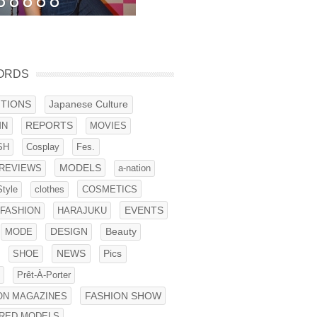
ORDS
ITIONS
Japanese Culture
MN
REPORTS
MOVIES
SH
Cosplay
Fes.
REVIEWS
MODELS
a-nation
Style
clothes
COSMETICS
EVENTS
 FASHION
HARAJUKU
MODE
DESIGN
Beauty
NEWS
SHOE
Pics
S
Prêt-À-Porter
ON MAGAZINES
FASHION SHOW
RED MODELS