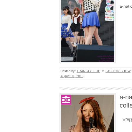
a-nat
Posted by:
TRANSTYLE.JP
//
FASHION SHOW
,
August 11, 2013
a-na
col
※写真