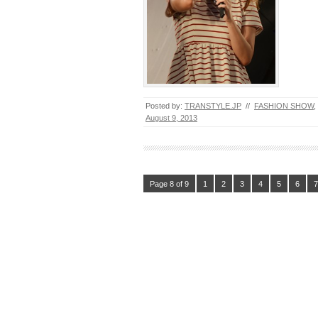
Posted by:
TRANSTYLE.JP
//
FASHION SHOW
,
August 9, 2013
Page 8 of 9
1
2
3
4
5
6
7