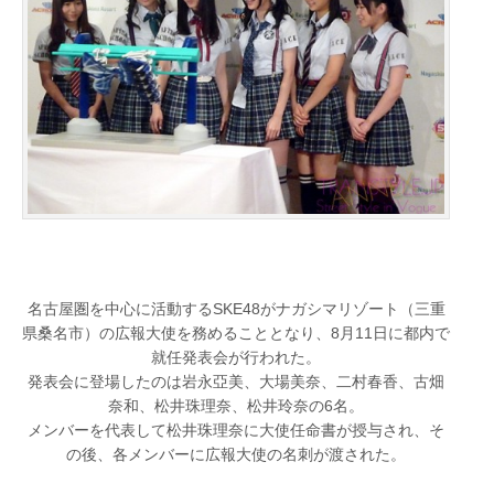
名古屋圏を中心に活動するSKE48がナガシマリゾート（三重
県桑名市）の広報大使を務めることとなり、8月11日に都内で
就任発表会が行われた。
発表会に登場したのは岩永亞美、大場美奈、二村春香、古畑
奈和、松井珠理奈、松井玲奈の6名。
メンバーを代表して松井珠理奈に大使任命書が授与され、そ
の後、各メンバーに広報大使の名刺が渡された。