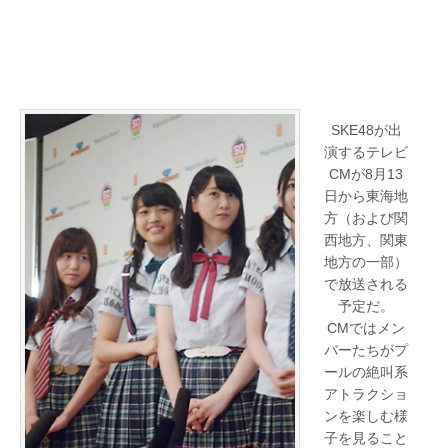
SKE48が出
演するテレビ
CMが8月13
日から東海地
方（および関
西地方、関東
地方の一部）
で放送される
予定だ。
CMではメン
バーたちがプ
ールの絶叫系
アトラクショ
ンを楽しむ様
子を見ること