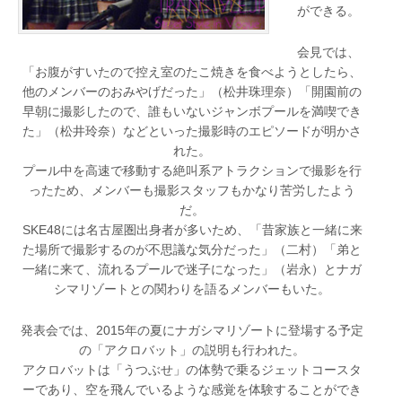
ができる。
会見では、
「お腹がすいたので控え室のたこ焼きを食べようとしたら、
他のメンバーのおみやげだった」（松井珠理奈）「開園前の
早朝に撮影したので、誰もいないジャンボプールを満喫でき
た」（松井玲奈）などといった撮影時のエピソードが明かさ
れた。
プール中を高速で移動する絶叫系アトラクションで撮影を行
ったため、メンバーも撮影スタッフもかなり苦労したよう
だ。
SKE48には名古屋圏出身者が多いため、「昔家族と一緒に来
た場所で撮影するのが不思議な気分だった」（二村）「弟と
一緒に来て、流れるプールで迷子になった」（岩永）とナガ
シマリゾートとの関わりを語るメンバーもいた。
発表会では、2015年の夏にナガシマリゾートに登場する予定
の「アクロバット」の説明も行われた。
アクロバットは「うつぶせ」の体勢で乗るジェットコースタ
ーであり、空を飛んでいるような感覚を体験することができ