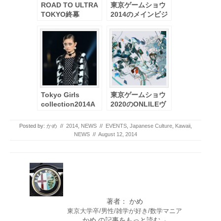
ROAD TO ULTRA
東京ゲームショウ
TOKYO終幕
2014のメインビジ
―ULTRA JAPAN
ュアルはこれだ！
2014の開催が決定
Tokyo Girls
東京ゲームショウ
collection2014A
2020のONLILEヴ
W
ィジュアルはこれ
だ！
Posted by:
かめ
//
2014
,
NEWS
//
EVENTS
,
Japanese Culture
,
Kawaii
,
NEWS
//
August 12, 2014
著者： かめ
東京大学卒/男性/雑学が好き/数学マニア
かめ
の記事をもっと読む→