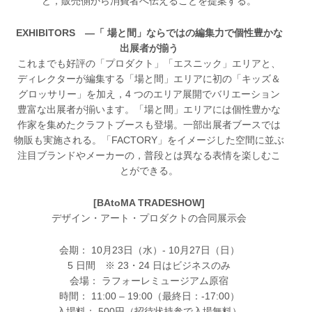
ど，販売側から消費者へ伝えることを提案する。
EXHIBITORS ―「 場と間」ならではの編集力で個性豊かな
出展者が揃う
これまでも好評の「プロダクト」「エスニック」エリアと、
ディレクターが編集する「場と間」エリアに初の「キッズ＆
グロッサリー」を加え，4 つのエリア展開でバリエーション
豊富な出展者が揃います。「場と間」エリアには個性豊かな
作家を集めたクラフトブースも登場。一部出展者ブースでは
物販も実施される。「FACTORY」をイメージした空間に並ぶ
注目ブランドやメーカーの，普段とは異なる表情を楽しむこ
とができる。
[BAtoMA TRADESHOW]
デザイン・アート・プロダクトの合同展示会
会期： 10月23日（水）- 10月27日（日）
5 日間 ※ 23・24 日はビジネスのみ
会場： ラフォーレミュージアム原宿
時間： 11:00 – 19:00（最終日：-17:00）
入場料： 500円（招待状持参で入場無料）