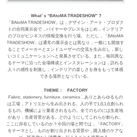
What’ s “BAtoMA TRADESHOW” ?
「BAtoMA TRADESHOW」は，デザイン・アート・プロダク
トの合同展示会で，バイヤーやプレスをはじめ，インテリア
のプロがビジネスの情報交換を行う場。 ただし，「BAtoMA
TRADESHOW」は通常の展示会とは異なり，一般にも開放す
ることでメーカーとエンドユーザーの交流を生み出し，新し
いコミュニケーションへと発展させている。また，毎回異な
るテーマに沿った会場構成とインスタレーションは，訪れる
人々の感性を刺激し，インテリアの楽しさを身をもって体感
できる場所となっている。
THEME： FACTORY
Fabric, stationery, furniture, ceramics…ありとあらゆるもの
は工場，アトリエから生み出される。人の手で1点1点創られ
るもの。機械により量産されるもの。全てのものには生産地
があり，生産背景がある。どのようにしてこれらが創られ、
ここに存在しているのか？今回の場と間では，「FACTORY」
をテーマとし，ものが創り出される背景や，購入後のケアな