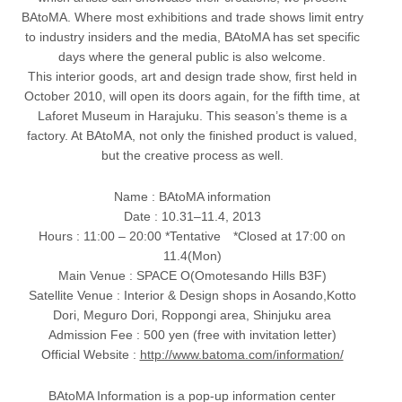
BAtoMA. Where most exhibitions and trade shows limit entry
to industry insiders and the media, BAtoMA has set specific
days where the general public is also welcome.
This interior goods, art and design trade show, first held in
October 2010, will open its doors again, for the fifth time, at
Laforet Museum in Harajuku. This season’s theme is a
factory. At BAtoMA, not only the finished product is valued,
but the creative process as well.
Name : BAtoMA information
Date : 10.31‒11.4, 2013
Hours : 11:00 ‒ 20:00 *Tentative *Closed at 17:00 on
11.4(Mon)
Main Venue : SPACE O(Omotesando Hills B3F)
Satellite Venue : Interior & Design shops in Aosando,Kotto
Dori, Meguro Dori, Roppongi area, Shinjuku area
Admission Fee : 500 yen (free with invitation letter)
Official Website :
http://www.batoma.com/information/
BAtoMA Information is a pop-up information center