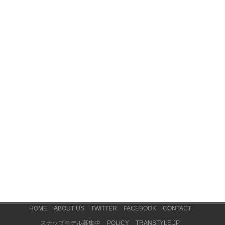
Footer Menu
HOME
ABOUT US
TWITTER
FACEBOOK
CONTACT
スナップモデル募集中
POLICY
TRANSTYLE.JP