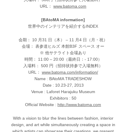
URL：
www.batoma.com
[BAtoMA information]
世界中のインテリアを紹介するINDEX
会期： 10 月31 日（木） – 11 月4 日（月・祝）
会場： 表参道ヒルズ 本館B3F スペース オー
※ 他サテライト会場あり
時間： 11:00 – 20:00（最終日：- 17:00）
入場料： 500 円（招待状持参で入場無料）
URL：
www.batoma.com/information/
Name : BAtoMA TRADESHOW
Date : 10.23-27, 2013
Venue : Laforet Harajuku Museum
Exhibitors : 50
Official Website :
http://www.batoma.com
With a vision to blur the lines between fashion, interior
design, and art while simultaneously creating a space in
which artists can showcase their creations, we present