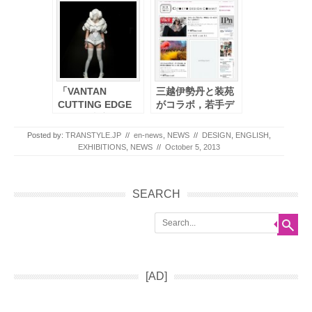
INTERIOR
ィスプレーを展示
EXHIBITIONー
THEME:
Christmas
「VANTAN
三越伊勢丹と装苑
CUTTING EDGE
がコラボ，若手デ
2013（東京
ザイナーやクリエ
ROUND）」（バ
イ ターの支援など
Posted by:
TRANSTYLE.JP
//
en-news
,
NEWS
//
DESIGN
,
ENGLISH
,
ンタンデザイン研
で日本のファッシ
EXHIBITIONS
,
NEWS
//
October 5, 2013
究所 デビューコレ
ョンビジネスの中
クション） ）開催
長期的な成長を目
Post navigation
レポート
的に
SEARCH
Search
[AD]