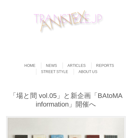
Skip to content
Menu
HOME
NEWS
ARTICLES
REPORTS
STREET STYLE
ABOUT US
「場と間 vol.05」と新企画「BAtoMA
information」開催へ