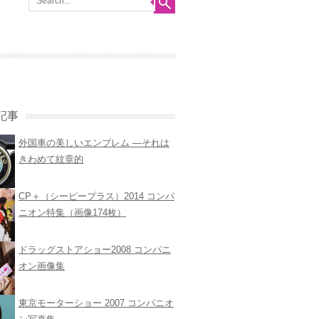
記事
外国車の美しいエンブレム ―それは
きわめて紋章的
CP＋（シーピープラス）2014 コンパ
ニオン特集（画像174枚）
ドラッグストアショー2008 コンパニ
オン画像集
東京モーターショー 2007 コンパニオ