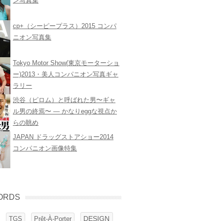
ン写真集
cp+（シーピープラス）2015 コンパ
ニオン写真集
Tokyo Motor Show(東京モーターショ
ー)2013・美人コンパニオン写真ギャ
ラリー
渋谷（ピロム）と呼ばれた男〜ギャ
ル男の終焉〜 ― かなりeggな視点か
らの眺め
JAPAN ドラッグストアショー2014
コンパニオン画像特集
ORDS
DESIGN
TGS
Prêt-À-Porter