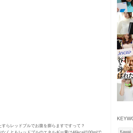
KEYW
ひたすらレッドブルでお腹を膨らますですって？
Kawaii
ともレッドブルのエネルギー量は46kcal/100mlで