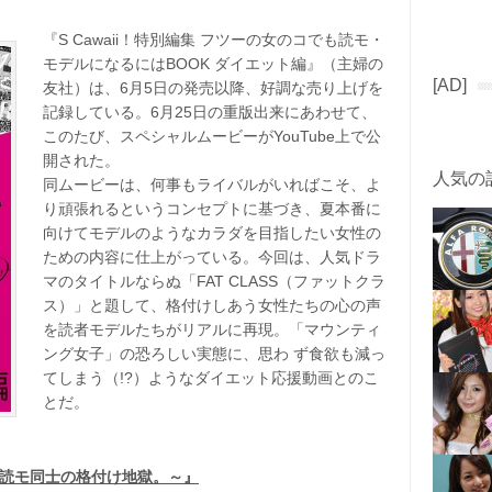
『S Cawaii！特別編集 フツーの女のコでも読モ・
モデルになるにはBOOK ダイエット編』（主婦の
[AD]
友社）は、6月5日の発売以降、好調な売り上げを
記録している。6月25日の重版出来にあわせて、
このたび、スペシャルムービーがYouTube上で公
開された。
人気の
同ムービーは、何事もライバルがいればこそ、よ
り頑張れるというコンセプトに基づき、夏本番に
向けてモデルのようなカラダを目指したい女性の
ための内容に仕上がっている。今回は、人気ドラ
マのタイトルならぬ「FAT CLASS（ファットクラ
ス）」と題して、格付けしあう女性たちの心の声
を読者モデルたちがリアルに再現。「マウンティ
ング女子」の恐ろしい実態に、思わ ず食欲も減っ
てしまう（!?）ようなダイエット応援動画とのこ
とだ。
ブ。読モ同士の格付け地獄。～』