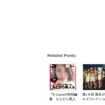
Related Posts:
『S Cawaii!特別編
第1８回 東京
集 もとから美人
ルズコレクシ
風整形メイク
2014SS