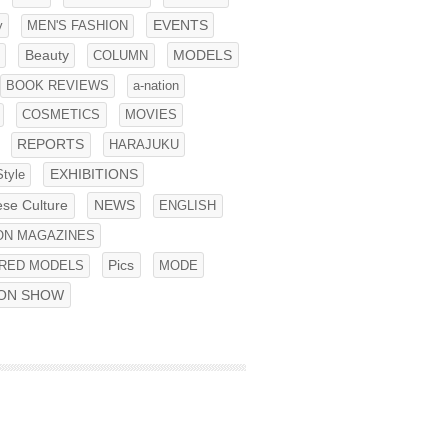
EVENTS
y
MEN'S FASHION
S
Beauty
COLUMN
MODELS
BOOK REVIEWS
a-nation
COSMETICS
MOVIES
REPORTS
HARAJUKU
Style
EXHIBITIONS
NEWS
se Culture
ENGLISH
ON MAGAZINES
RED MODELS
Pics
MODE
ION SHOW