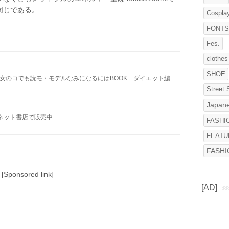
ぼ同じである。
Cospla
FONT
Fes.
clothes
SHOE
ーの女のコでも読モ・モデルなみになるにはBOOK　ダイエット編

Street 
Japane
ネット書店で販売中
FASHI
FEATU
FASH
[Sponsored link]
[AD]