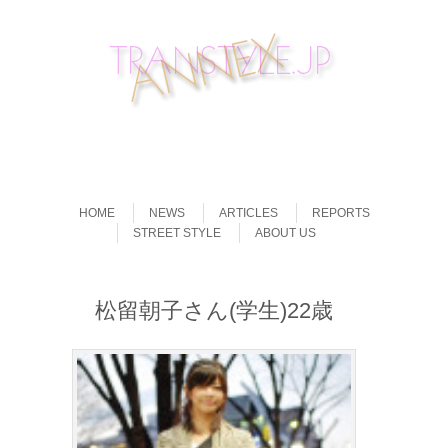
Skip to content
Menu
HOME
NEWS
ARTICLES
REPORTS
STREET STYLE
ABOUT US
松留朝子さん(学生)22歳