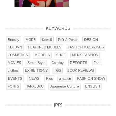
KEYWORDS
Beauty
MODE
Kawaii
DESIGN
Prêt-À-Porter
COLUMN
FEATURED MODELS
FASHION MAGAZINES
COSMETICS
MODELS
SHOE
MEN'S FASHION
Street Style
Cosplay
REPORTS
Fes.
MOVIES
clothes
EXHIBITIONS
BOOK REVIEWS
TGS
EVENTS
NEWS
Pics
FASHION SHOW
a-nation
FONTS
HARAJUKU
Japanese Culture
ENGLISH
[PR]