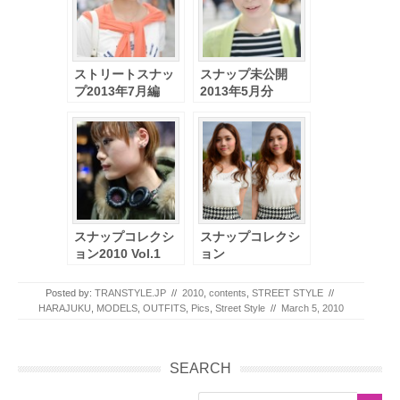
ストリートスナッ
スナップ未公開
プ2013年7月編
2013年5月分
（未公開画像）
スナップコレクシ
スナップコレクシ
ョン2010 Vol.1
ョン
[GirlsAward2013
A/W]
Posted by:
TRANSTYLE.JP
//
2010
,
contents
,
STREET STYLE
//
HARAJUKU
,
MODELS
,
OUTFITS
,
Pics
,
Street Style
//
March 5, 2010
Post navigation
SEARCH
Search