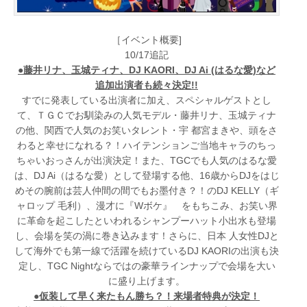
［イベント概要]
10/17追記
●藤井リナ、玉城ティナ、DJ KAORI、DJ Ai (はるな愛)など
追加出演者も続々決定!!
すでに発表している出演者に加え、スペシャルゲストとし
て、ＴＧＣでお馴染みの人気モデル・藤井リナ、玉城ティナ
の他、関西で人気のお笑いタレント・宇 都宮まきや、頭をさ
わると幸せになれる？！ハイテンションご当地キャラのちっ
ちゃいおっさんが出演決定！また、TGCでも人気のはるな愛
は、DJ Ai（はるな愛）として登場する他、16歳からDJをはじ
めその腕前は芸人仲間の間でもお墨付き？！のDJ KELLY（ギ
ャロップ 毛利）、漫才に『Wボケ』 をもちこみ、お笑い界
に革命を起こしたといわれるシャンプーハット小出水も登場
し、会場を笑の渦に巻き込みます！さらに、日本 人女性DJと
して海外でも第一線で活躍を続けているDJ KAORIの出演も決
定し、TGC Nightならではの豪華ラインナップで会場を大い
に盛り上げます。
●仮装して早く来たもん勝ち？！来場者特典が決定！