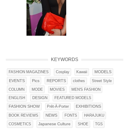
KEYWORDS
FASHION MAGAZINES
Cosplay
Kawaii
MODELS
EVENTS
Pics
REPORTS
clothes
Street Style
COLUMN
MODE
MEN'S FASHION
MOVIES
ENGLISH
DESIGN
FEATURED MODELS
FASHION SHOW
EXHIBITIONS
Prêt-À-Porter
NEWS
BOOK REVIEWS
FONTS
HARAJUKU
COSMETICS
Japanese Culture
SHOE
TGS