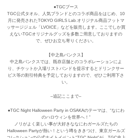
●TGCブース
TGC公式タオル、人気ブランドとのコラボ商品をはじめ、10
月に発売されたTOKYO GIRLS Lab.オリジナル商品フットマ
ッサージジェル「LVOICE」などを販売します。ここでしか買
えないTGCオリジナルグッズを多数ご用意しておりますの
で、ぜひお立ち寄りください。
【中之島バンクス】
中之島バンクスでは、既存店舗とのコラボレーションによ
り、チケットか入場リストバンドを提示するとドリンクサー
ビス等の割引特典を予定しておりますので、ぜひご利用下さ
い。
–追記ここまで–
●TGC Night Halloween Party in OSAKAのテーマは、“なにわ
のハロウィンを世界へ！”
ノリがよく楽しい事が大好きななにわガールズたちの
Halloween Partyが熱い！という噂をききつけ、東京ガールズ
コレクションの公式ナイトイベント“TGC Night”が、TGC史上