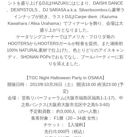
ントを盛り上げるDJはHAZUKIにはじまり、DAISHI DANCE
、DEXPISTOLS 、DJ SARASA a.k.a. Silverboomboxら豪華ラ
インナップが続き、ラストDJはCarpe diem（Kazuma
Kawahara / Alisa Urahama）でフィナーレを飾り、会場は大
盛り上がりとなりました。
ケータリングコーナーではアメリカ・フロリダ発の
HOOTERSからHOOTERSガールが軽食を提供、また湘南初
100% NATURAL素材で仕上げた、色とりどりのアイスキャン
ディ、SHONAN POPsでおもてなし、プールパーティーに彩
りを添えました。
【TGC Night Halloween Party in OSAKA】
開催日時： 2013年10月26日（土） 開演18:00 終演23:00 (予
定)
会場： 堂島リバーフォーラム(大阪市福島区福島1-1-17)、中
之島バンクス(大阪府大阪市北区中之島5-3-60)
予定動員数： 約3,000人（のべ人数）
集客対象： F1層（20～34歳 女性）
チケット： 【入場料】
先行/3,000円（税込）