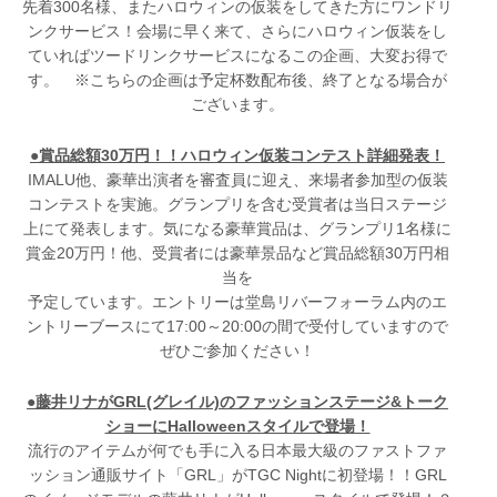
先着300名様、またハロウィンの仮装をしてきた方にワンドリ
ンクサービス！会場に早く来て、さらにハロウィン仮装をし
ていればツードリンクサービスになるこの企画、大変お得で
す。 ※こちらの企画は予定杯数配布後、終了となる場合が
ございます。
●賞品総額30万円！！ハロウィン仮装コンテスト詳細発表！
IMALU他、豪華出演者を審査員に迎え、来場者参加型の仮装
コンテストを実施。グランプリを含む受賞者は当日ステージ
上にて発表します。気になる豪華賞品は、グランプリ1名様に
賞金20万円！他、受賞者には豪華景品など賞品総額30万円相
当を
予定しています。エントリーは堂島リバーフォーラム内のエ
ントリーブースにて17:00～20:00の間で受付していますので
ぜひご参加ください！
●藤井リナがGRL(グレイル)のファッションステージ&トーク
ショーにHalloweenスタイルで登場！
流行のアイテムが何でも手に入る日本最大級のファストファ
ッション通販サイト「GRL」がTGC Nightに初登場！！GRL