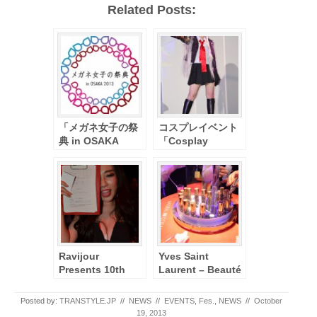
Related Posts:
「メガネ女子の祭
コスプレイベント
典 in OSAKA
「Cosplay
2013」開催決
Collection Night
定！！ ～メガネと
」ー東京ゲームシ
メークでキレイに
ョウ2013
変身～ 11月1日
(金)～11月30日
(土)
Ravijour
Yves Saint
Presents 10th
Laurent – Beauté
Anniversary
launch Party
Party LINE UP 3/8
[MAR. 30.13]
Posted by:
TRANSTYLE.JP
//
NEWS
//
EVENTS
,
Fes.
,
NEWS
//
October
開催
19, 2013