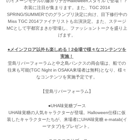
のイメージモデルの藤井リナがHalloweenスタイルで登場！？
衣装に注目が集まります。また、TGC 2014
SPRING/SUMMERでのグランプリ決定に向け、目下修行中の
Miss TGC 2014ファイナリストも出演決定。また、ステージ
MCとして宇都宮まきが登場し、ファッショントークを盛り上
げます。
●メインフロア以外も楽しめる！2会場で様々なコンテンツを
実施！
堂島リバーフォーラムと中之島バンクスの両会場は、船での
往来も可能(TGC Night in OSAKA来場者は無料)となり、様々
なコンテンツを実施予定です。
【堂島リバーフォーラム】
●UHA味覚糖ブース
UHA味覚糖の人気キャラクターが登場。Halloween仕様に仮
装したキャラクターたちが、来場者にUHA味覚糖 e-matab(イ
ーマタブ)をプレゼント。