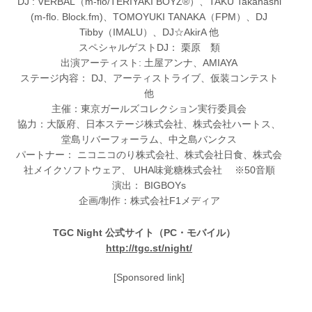
DJ : VERBAL（m-flo/TERIYAKI BOYZ®）、TAKU Takahashi
(m-flo. Block.fm)、TOMOYUKI TANAKA（FPM）、DJ
Tibby（IMALU）、DJ☆AkirA 他
スペシャルゲストDJ： 栗原 類
出演アーティスト: 土屋アンナ、AMIAYA
ステージ内容： DJ、アーティストライブ、仮装コンテスト
他
主催：東京ガールズコレクション実行委員会
協力：大阪府、日本ステージ株式会社、株式会社ハートス、
堂島リバーフォーラム、中之島バンクス
パートナー： ニコニコのり株式会社、株式会社日食、株式会
社メイクソフトウェア、 UHA味覚糖株式会社 ※50音順
演出： BIGBOYs
企画/制作：株式会社F1メディア
TGC Night 公式サイト（PC・モバイル）
http://tgc.st/night/
[Sponsored link]