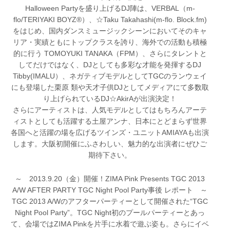
Halloween Partyを盛り上げるDJ陣は、VERBAL（m-
flo/TERIYAKI BOYZ®）、☆Taku Takahashi(m-flo. Block.fm)
をはじめ、国内ダンスミュージックシーンにおいてそのキャ
リア・実績ともにトップクラスを誇り、海外での活動も積極
的に行う TOMOYUKI TANAKA（FPM）、さらにタレントと
してだけではなく、DJとしても多彩な才能を発揮するDJ
Tibby(IMALU）、ネガティブモデルとしてTGCのランウェイ
にも登場した栗原 類や天才子供DJとしてメディアにて多数取
り上げられているDJ☆AkirAが出演決定！
さらにアーティストは、人気モデルとしてはもちろんアーテ
ィストとしても活躍する土屋アンナ、日本にとどまらず世界
各国へと活躍の場を広げるツインズ・ユニットAMIAYAも出演
します。大阪初開催にふさわしい、魅力的な出演者にぜひご
期待下さい。
～ 2013.9.20（金）開催！ZIMA Pink Presents TGC 2013
A/W AFTER PARTY TGC Night Pool Party事後 レポート ～
TGC 2013 A/Wのアフターパーティーとして開催された“TGC
Night Pool Party”。TGC Night初のプールパーティーとあっ
て、会場ではZIMA Pinkを片手に水着で遊ぶ姿も。さらにイベ