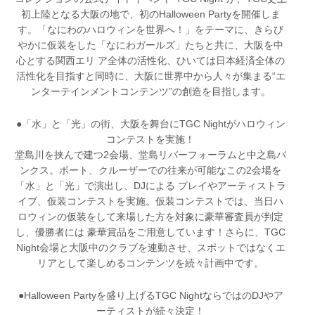
初上陸となる大阪の地で、初のHalloween Partyを開催しま
す。「なにわのハロウィンを世界へ！」をテーマに、きらび
やかに仮装をした「なにわガールズ」たちと共に、大阪を中
心とする関西エリ ア全体の活性化、ひいては日本経済全体の
活性化を目指すと同時に、大阪に世界中から人々が集まる“エ
ンターテインメントコンテンツ”の創造を目指します。
●「水」と「光」の街、大阪を舞台にTGC Nightがハロウィン
コンテストを実施！
堂島川を挟んで建つ2会場、堂島リバーフォーラムと中之島バ
ンクス。ボート、クルーザーでの往来が可能なこの2会場を
「水」と「光」で演出し、DJによる プレイやアーティストラ
イブ、仮装コンテストを実施。仮装コンテストでは、当日ハ
ロウィンの仮装をして来場した方を対象に豪華審査員が判定
し、優勝者には 豪華賞品をご用意しています！さらに、TGC
Night会場と大阪中のクラブを連動させ、スポットではなくエ
リアとして楽しめるコンテンツを続々計画中です。
●Halloween Partyを盛り上げるTGC NightならではのDJやア
ーティストが続々決定！