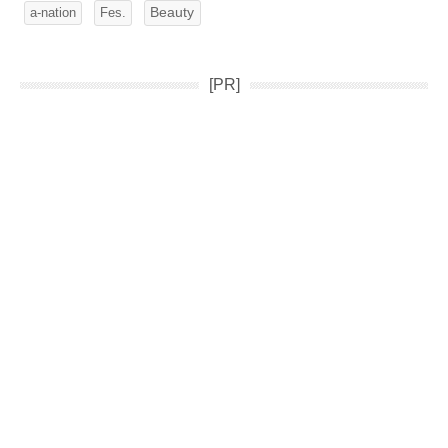
Fes.
Beauty
a-nation
[PR]