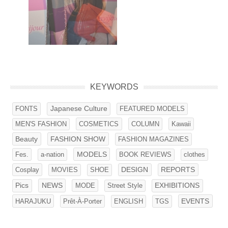
KEYWORDS
FONTS
Japanese Culture
FEATURED MODELS
MEN'S FASHION
COSMETICS
COLUMN
Kawaii
Beauty
FASHION SHOW
FASHION MAGAZINES
Fes.
MODELS
BOOK REVIEWS
clothes
a-nation
Cosplay
SHOE
DESIGN
REPORTS
MOVIES
NEWS
Pics
MODE
Street Style
EXHIBITIONS
EVENTS
HARAJUKU
ENGLISH
Prêt-À-Porter
TGS