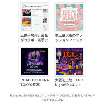
三越伊勢丹と装苑
史上最大級のファ
がコラボ，若手デ
ッションフェスタ
ザイナーやクリエ
『第18回 東京ガー
イ ターの支援など
ルズコレクション
で日本のファッシ
2014
ョンビジネスの中
SPRING/SUMMER
長期的な成長を目
』 開催へ
的に
ROAD TO ULTRA
大阪初上陸！TGC
TOKYO終幕
Nightがハロウィ
―ULTRA JAPAN
ンジャック!?
2014の開催が決定
『TGC Night
Posted by:
TRANSTYLE.JP
//
NEWS
//
DESIGN
,
EVENTS
,
NEWS
//
Halloween Party
November 2, 2013
in OSAKA』 開催
Post navigation